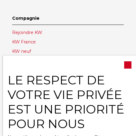
Compagnie
Rejoindre KW
KW France
KW neuf
KW Luxury
KW Worldwide
LE RESPECT DE
Contact
VOTRE VIE PRIVÉE
EST UNE PRIORITÉ
Informations
POUR NOUS
Nos honoraires
Espace vendeur