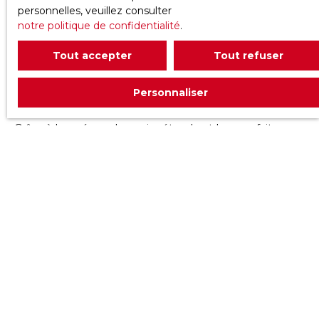
intégré
personnelles, veuillez consulter
notre politique de confidentialité
.
Optimisez le financement de votre projet d’immobilier
d’entreprise en faisant appel à notre partenaire
Tout accepter
Tout refuser
Minitaux. Spécialiste du courtage professionnel,
Minitaux vous accompagne pour trouver la solution la
Personnaliser
plus adaptée à vos besoins, au meilleur taux du marché.
Grâce à leur réseau bancaire étendu et leur parfaite
connaissance des financements d’entreprise, vous
bénéficiez d’un gain de temps considérable et
d’économies substantielles.
Qu’il s’agisse d’un achat, d’une construction ou d’un
refinancement, leur équipe vous guide à chaque étape,
de l’étude de votre dossier jusqu’à la signature. Faites
confiance à notre partenaire pour sécuriser et
optimiser le financement de votre investissement.