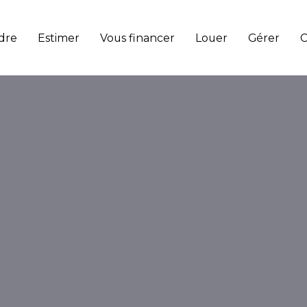
dre
Estimer
Vous financer
Louer
Gérer
C