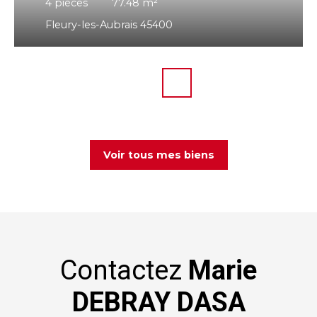
4
pièces
77.48
m²
Fleury-les-Aubrais 45400
Voir tous mes biens
Contactez
Marie
DEBRAY DASA