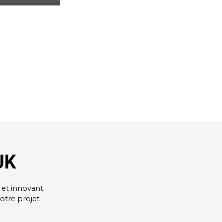
UK
et innovant.
votre projet