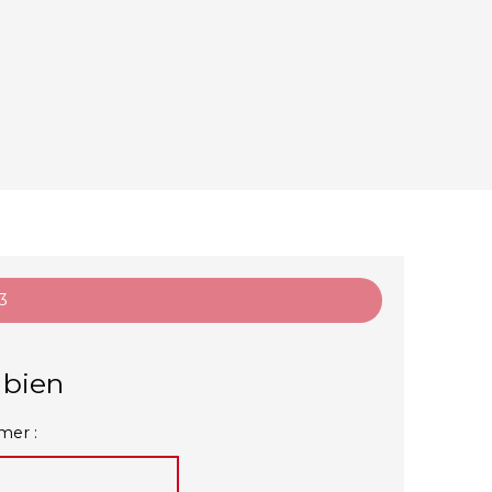
 3
 bien
mer :