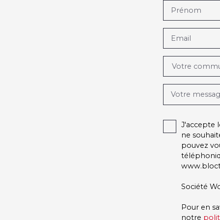
Prénom
Email
Votre comm
Votre messa
J'accepte
ne souhait
pouvez vou
téléphoniq
www.blocte
Société Wo
Pour en sa
notre
poli