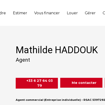
dre
Estimer
Vous financer
Louer
Gérer
C
Mathilde HADDOUK
Agent
+33 6 27 64 03
Me contacter
79
Agent commercial (Entreprise individuelle) • RSAC 539729