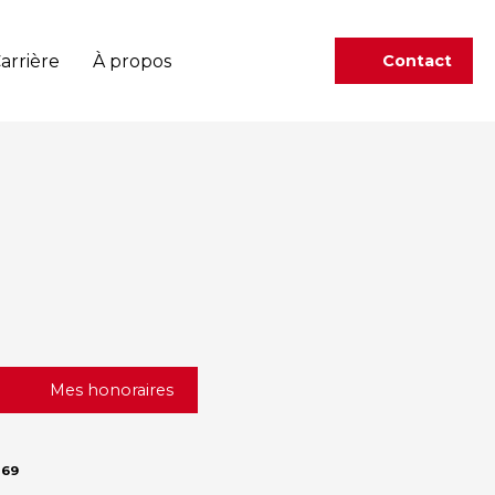
arrière
À propos
Contact
Mes honoraires
269