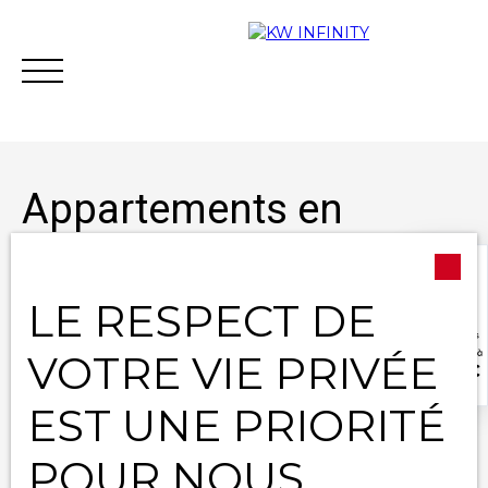
Appartements en
location à Fleury-les-
Aubrais (45400)
LE RESPECT DE
Acheter
Vendre
Estimer
Vous financer
VOTRE VIE PRIVÉE
Type d'offre
Contact
Location
EST UNE PRIORITÉ
Type de bien
Appartement
POUR NOUS