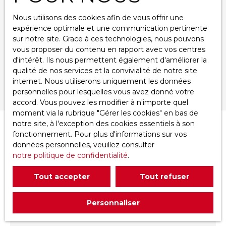
Localisation
Fleury-les-Aubrais (45400)
Nous utilisons des cookies afin de vous offrir une
expérience optimale et une communication pertinente
Loyer max (€/mois)
sur notre site. Grace à ces technologies, nous pouvons
vous proposer du contenu en rapport avec vos centres
Surface min (m²)
d'intérêt. Ils nous permettent également d'améliorer la
qualité de nos services et la convivialité de notre site
internet. Nous utiliserons uniquement les données
Rechercher
personnelles pour lesquelles vous avez donné votre
accord. Vous pouvez les modifier à n'importe quel
moment via la rubrique ″Gérer les cookies″ en bas de
notre site, à l'exception des cookies essentiels à son
Trier par
fonctionnement. Pour plus d'informations sur vos
Créer une alerte
Pertinence
données personnelles, veuillez consulter
notre politique de confidentialité
.
Tout accepter
Tout refuser
Personnaliser