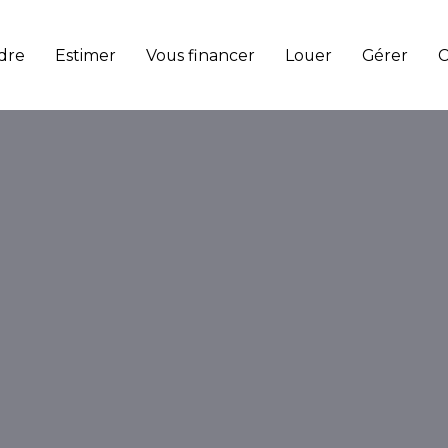
dre
Estimer
Vous financer
Louer
Gérer
C