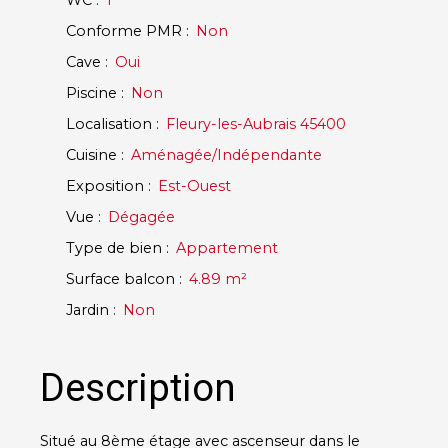
WC
:
1
Conforme PMR
:
Non
Cave
:
Oui
Piscine
:
Non
Localisation
:
Fleury-les-Aubrais 45400
Cuisine
:
Aménagée/Indépendante
Exposition
:
Est-Ouest
Vue
:
Dégagée
Type de bien
:
Appartement
Surface balcon
:
4.89
m²
Jardin
:
Non
Description
Situé au 8ème étage avec ascenseur dans le