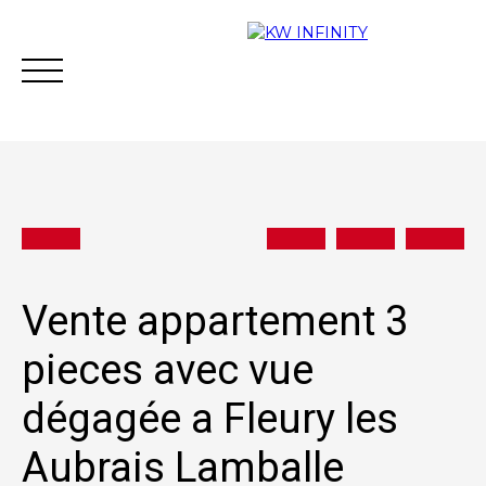
Acheter
Vendre
Estimer
Vous financer
Vente appartement 3
pieces avec vue
Contact
dégagée a Fleury les
Aubrais Lamballe