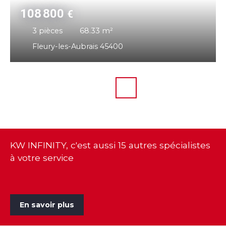
108 800
€
3
pièces
68.33
m²
Fleury-les-Aubrais 45400
KW INFINITY, c'est aussi 15 autres spécialistes
à votre service
En savoir plus