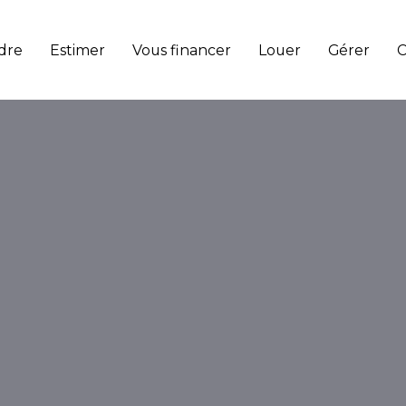
dre
Estimer
Vous financer
Louer
Gérer
C