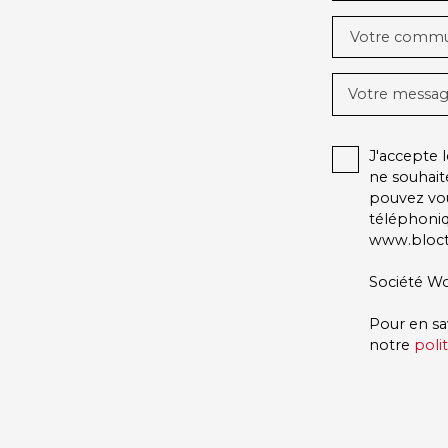
Votre comm
Votre messa
J'accepte
ne souhait
pouvez vou
téléphoniq
www.blocte
Société Wo
Pour en sa
notre
poli