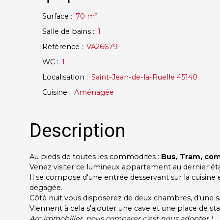
Surface
:
70
m²
Salle de bains
:
1
Référence
:
VA26679
WC
:
1
Localisation
:
Saint-Jean-de-la-Ruelle 45140
Cuisine
:
Aménagée
Description
Au pieds de toutes les commodités :
Bus, Tram, com
Venez visiter ce lumineux appartement au dernier ét
Il se compose d'une entrée desservant sur la cuisine 
dégagée.
Côté nuit vous disposerez de deux chambres, d'une sal
Viennent à cela s'ajouter une cave et une place de st
Arc immobilier, nous comparer c'est nous adopter !