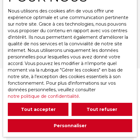
Localisation
Saint-Jean-de-la-Ruelle (45140)
Nous utilisons des cookies afin de vous offrir une
expérience optimale et une communication pertinente
Budget max (€)
sur notre site. Grace à ces technologies, nous pouvons
vous proposer du contenu en rapport avec vos centres
Surface min (m²)
d'intérêt. Ils nous permettent également d'améliorer la
qualité de nos services et la convivialité de notre site
internet. Nous utiliserons uniquement les données
Rechercher
personnelles pour lesquelles vous avez donné votre
accord. Vous pouvez les modifier à n'importe quel
moment via la rubrique ″Gérer les cookies″ en bas de
notre site, à l'exception des cookies essentiels à son
Trier par
fonctionnement. Pour plus d'informations sur vos
Créer une alerte
Pertinence
données personnelles, veuillez consulter
notre politique de confidentialité
.
Tout accepter
Tout refuser
Personnaliser