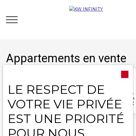
Appartements en vente
à Saint-Jean-de-la-
Ruelle (45140)
LE RESPECT DE
Acheter
Vendre
Estimer
Vous financer
VOTRE VIE PRIVÉE
Type d'offre
Contact
Vente
EST UNE PRIORITÉ
Type de bien
Appartement
POUR NOUS