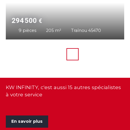
294 500
€
9
pièces
205
m²
Traînou 45470
KW INFINITY, c'est aussi 15 autres spécialistes
à votre service
En savoir plus