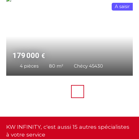
A saisir
179 000
€
4
pièces
80
m²
Chécy 45430
KW INFINITY, c'est aussi 15 autres spécialistes
à votre service