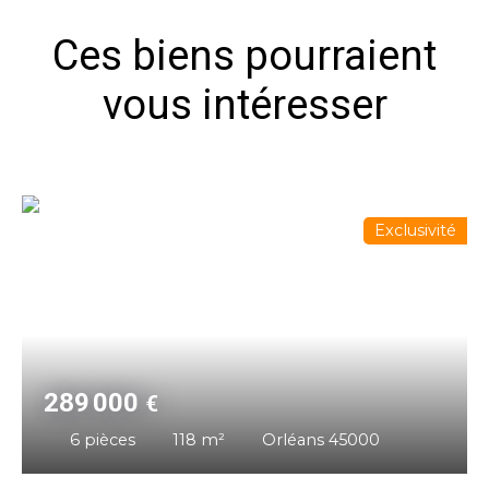
Ces biens pourraient
vous intéresser
Exclusivité
289 000
€
6
pièces
118
m²
Orléans 45000