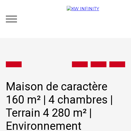
Acheter
Vendre
Estimer
Vous financer
Maison de caractère
160 m² | 4 chambres |
Contact
Terrain 4 280 m² |
Environnement