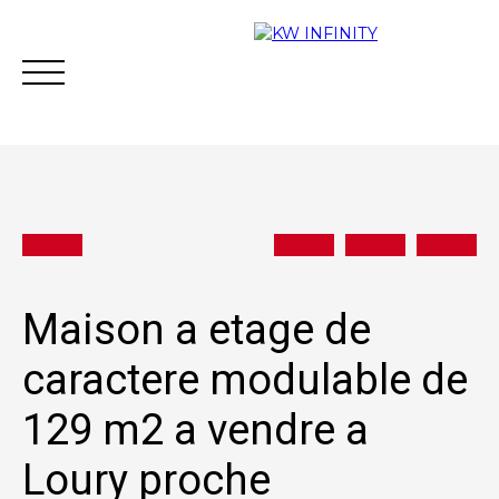
Acheter
Vendre
Estimer
Vous financer
Maison a etage de
caractere modulable de
Contact
129 m2 a vendre a
Loury proche