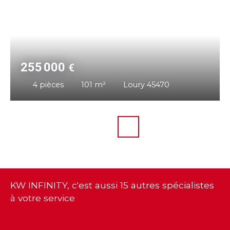
255 000
€
4
pièces
101
m²
Loury 45470
KW INFINITY, c'est aussi 15 autres spécialistes
à votre service