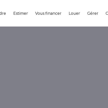
dre
Estimer
Vous financer
Louer
Gérer
C