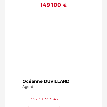
149 100
€
Océanne DUVILLARD
Agent
+33 2 38 72 71 43