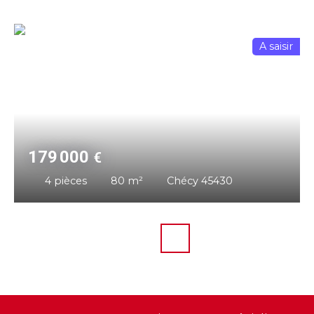
A saisir
179 000
€
4
pièces
80
m²
Chécy 45430