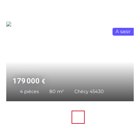
A saisir
179 000
€
4
pièces
80
m²
Chécy 45430