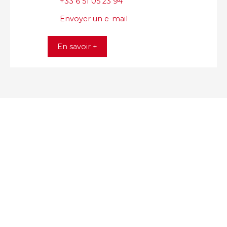
+33 6 51 05 23 94
Envoyer un e-mail
En savoir +
+
−