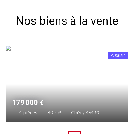
Nos biens à la vente
A saisir
179 000
€
4
pièces
80
m²
Chécy 45430