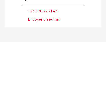
+33 2 38 72 71 43
Envoyer un e-mail
+
−