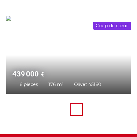
Coup de cœur
439 000
€
6
pièces
176
m²
Olivet 45160