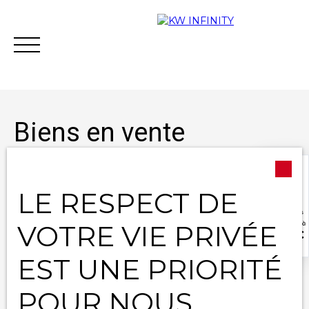
Biens en vente
Type d'offre
Vente
LE RESPECT DE
Acheter
Vendre
Estimer
Vous financer
Type de bien
Maison
VOTRE VIE PRIVÉE
Contact
Localisation
EST UNE PRIORITÉ
Budget max (€)
POUR NOUS