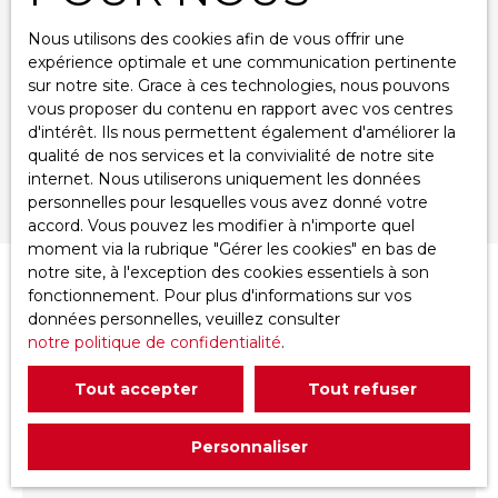
Localisation
Orléans (45000)
Nous utilisons des cookies afin de vous offrir une
expérience optimale et une communication pertinente
Loyer max (€/mois)
sur notre site. Grace à ces technologies, nous pouvons
vous proposer du contenu en rapport avec vos centres
Surface min (m²)
d'intérêt. Ils nous permettent également d'améliorer la
qualité de nos services et la convivialité de notre site
internet. Nous utiliserons uniquement les données
Rechercher
personnelles pour lesquelles vous avez donné votre
accord. Vous pouvez les modifier à n'importe quel
moment via la rubrique ″Gérer les cookies″ en bas de
notre site, à l'exception des cookies essentiels à son
Trier par
fonctionnement. Pour plus d'informations sur vos
Créer une alerte
Pertinence
données personnelles, veuillez consulter
notre politique de confidentialité
.
Tout accepter
Tout refuser
Personnaliser