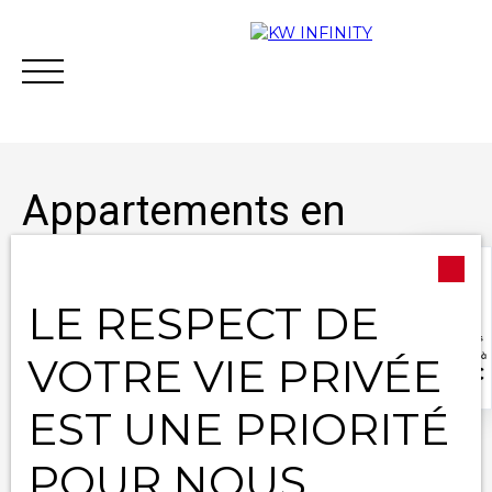
Appartements en
location à Orléans
(45000)
LE RESPECT DE
Acheter
Vendre
Estimer
Vous financer
VOTRE VIE PRIVÉE
Type d'offre
Contact
Location
EST UNE PRIORITÉ
Type de bien
Appartement
POUR NOUS