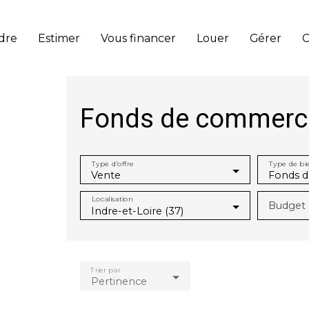
dre
Estimer
Vous financer
Louer
Gérer
C
Fonds de commerce
Type d'offre
Type de bi
Vente
Fonds 
Localisation
Budget 
Indre-et-Loire (37)
Trier par
Pertinence