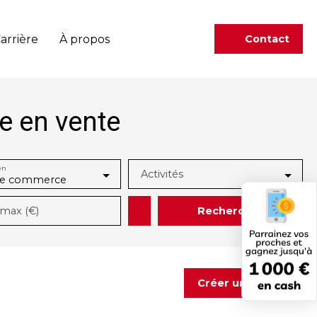
arrière
À propos
Contact
 en vente
en
Activités
de commerce
Rechercher
max (€)
Créer une alerte